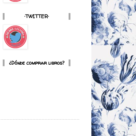
·TWITTER·
¿Dónde comprar libros?