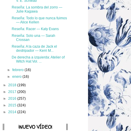
V. E. Schwab
Reseña: La sombra del zorro —
Julie Kagawa
Reseña: Todo lo que nunca fuimos
— Alice Kellen
Reseña: Racer — Katy Evans
Reseña: Solo una — Sarah
Crossan
Reseña: A la caza de Jack el
destripador — Kerri M...
De derecha a izquierda: Atelier of
Witch Hat Vol. ...
►
febrero
(16)
►
enero
(16)
►
2018
(199)
►
2017
(200)
►
2016
(257)
►
2015
(324)
►
2014
(224)
¡NUEVO VÍDEO!