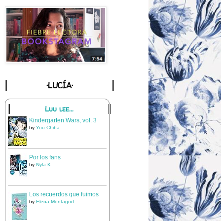
·LUCÍA·
Luu lee...
Kindergarten Wars, vol. 3
by
You Chiba
Por los fans
by
Nyla K.
Los recuerdos que fuimos
by
Elena Montagud