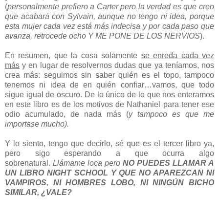
(
personalmente prefiero a Carter pero la verdad es que creo
que acabará con Sylvain, aunque no tengo ni idea, porque
esta mujer cada vez está más indecisa y por cada paso que
avanza, retrocede ocho Y ME PONE DE LOS NERVIOS
).
En resumen, que la cosa solamente
se enreda cada vez
más
y en lugar de resolvernos dudas que ya teníamos, nos
crea más: seguimos sin saber quién es el topo, tampoco
tenemos ni idea de en quién confiar…vamos, que todo
sigue igual de oscuro. De lo único de lo que nos enteramos
en este libro es de los motivos de Nathaniel para tener ese
odio acumulado, de nada más (
y tampoco es que me
importase mucho).
Y lo siento, tengo que decirlo, sé que es el tercer libro ya,
pero sigo esperando a que ocurra algo
sobrenatural.
Llámame loca pero
NO PUEDES LLAMAR A
UN LIBRO NIGHT SCHOOL Y QUE NO APAREZCAN NI
VAMPIROS, NI HOMBRES LOBO, NI NINGÚN BICHO
SIMILAR, ¿VALE?