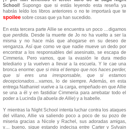
School!
Supongo que si estás leyendo esta reseña ya
habrás leído los libros anteriores o no te importará que te
spoilee
sobre cosas que ya han sucedido.
En esta tercera parte Allie se encuentra un poco …digamos
que
perdida
. Desde la muerte de Jo no ha vuelto a ser la
misma y no hace más que ahogarse en su deseo de
venganza. Así que como ve que nadie mueve un dedo por
encontrar a los responsables del asesinato, se escapa de
Cimmeria. Pero vamos, que la evasión le dura medio
telediario y la vuelven a llevar a la escuela. Y le cae una
bronca enorme:
que si mira el tiempo que nos haces perder,
que si eres una irresponsable, que si estamos
decepcionados
…vamos, lo de siempre. Además, en esta
entrega Nathaniel vuelve a la carga, empeñado en que Allie
se una a él y en fastidiar Cimmeria para arrebatar todo el
poder a Lucinda (
la abuela de Allie
) y a Isabelle.
Y mientras la Night School intenta luchar contra los ataques
del villano, Allie va saliendo poco a poco de su pozo de
miseria gracias a Nicole y Rachel, sus adoradas amigas,
y… bueno, sigue estando indecisa entre Carter y Sylvain