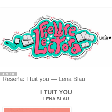
4.9.18
Reseña: I tuit you — Lena Blau
I TUIT YOU
LENA BLAU