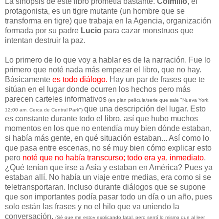
La sinopsis de éste libro prometía bastante.
Colmillo
, el
protagonista, es un tigre mutante (un hombre que se
transforma en tigre) que trabaja en la Agencia, organización
formada por su padre
Lucio
para cazar monstruos que
intentan destruir la paz.
Lo primero de lo que voy a hablar es de la narración. Fue lo
primero que noté nada más empezar el libro, que no hay.
Básicamente
es todo diálogo.
Hay un par de frases que te
sitúan en el lugar donde ocurren los hechos pero más
parecen carteles informativos
(en plan película/serie que sale "Nueva York.
que una descripción del lugar. Esto
12:00 am. Cerca de Central Park")
es constante durante todo el libro, así que hubo muchos
momentos en los que no entendía muy bien dónde estaban,
si había más gente, en qué situación estaban... Así como lo
que pasa entre escenas, no sé muy bien cómo explicar esto
pero
noté que no había transcurso; todo era ya, inmediato
.
¿Qué tenían que irse a Asia y estaban en América? Pues ya
estaban allí. No había un viaje entre medias, era como si se
teletransportaran. Incluso durante diálogos que se supone
que son importantes podía pasar todo un día o un año, pues
solo están las frases y no el hilo que va uniendo la
conversación.
(Sé que me estoy explicando fatal, pero sentí lo mismo que al leer