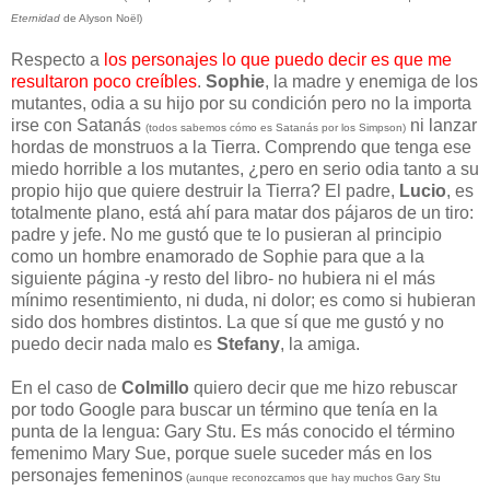
Eternidad
de Alyson Noël)
Respecto a
los personajes lo que puedo decir es que me
resultaron poco creíbles
.
Sophie
, la madre y enemiga de los
mutantes, odia a su hijo por su condición pero no la importa
irse con Satanás
ni lanzar
(todos sabemos cómo es Satanás por los Simpson)
hordas de monstruos a la Tierra. Comprendo que tenga ese
miedo horrible a los mutantes, ¿pero en serio odia tanto a su
propio hijo que quiere destruir la Tierra? El padre,
Lucio
, es
totalmente plano, está ahí para matar dos pájaros de un tiro:
padre y jefe. No me gustó que te lo pusieran al principio
como un hombre enamorado de Sophie para que a la
siguiente página -y resto del libro- no hubiera ni el más
mínimo resentimiento, ni duda, ni dolor; es como si hubieran
sido dos hombres distintos. La que sí que me gustó y no
puedo decir nada malo es
Stefany
, la amiga.
En el caso de
Colmillo
quiero decir que me hizo rebuscar
por todo Google para buscar un término que tenía en la
punta de la lengua: Gary Stu. Es más conocido el término
femenimo Mary Sue, porque suele suceder más en los
personajes femeninos
(aunque reconozcamos que hay muchos Gary Stu